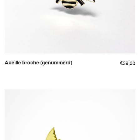
Abeille broche (genummerd)
39,00
€
,