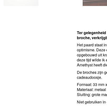
Ter gelegenheid 
broche, verkrijg
Het paard staat i
optimisme. Deze e
opgebouwd uit kra
deze tijd wilde i
Amethyst heeft die
De broches zijn g
cadeaudoosje.
Formaat: 33 mm 
Materiaal: metaal
Sluiting: grote m
Niet gebruiken i