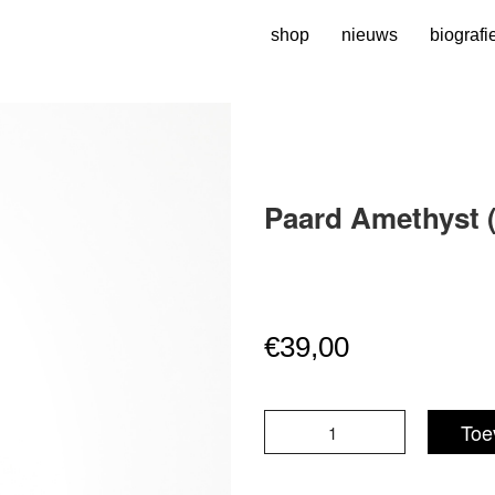
shop
nieuws
biografi
Paard Amethyst
€
39,00
Paard
Toe
Amethyst
(genummerd)
aantal