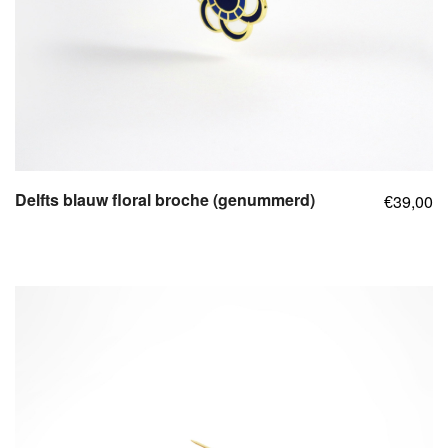
Delfts blauw floral broche (genummerd)
39,00
€
,
,