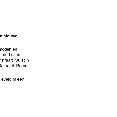
en nieuwe
ermogen en
ileerd paard
raalt. “Juist in
Barnaart. Paard
leverd in een