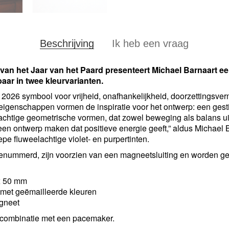
Beschrijving
Ik heb een vraag
van het Jaar van het Paard presenteert Michael Barnaart e
baar in twee kleurvarianten.
n 2026 symbool voor vrijheid, onafhankelijkheid, doorzettingsv
igenschappen vormen de inspiratie voor het ontwerp: een gest
chtige geometrische vormen, dat zowel beweging als balans uitst
k een ontwerp maken dat positieve energie geeft,” aldus Michael 
pe fluweelachtige violet- en purpertinten.
enummerd, zijn voorzien van een magneetsluiting en worden ge
x 50 mm
 met geëmailleerde kleuren
agneet
n combinatie met een pacemaker.