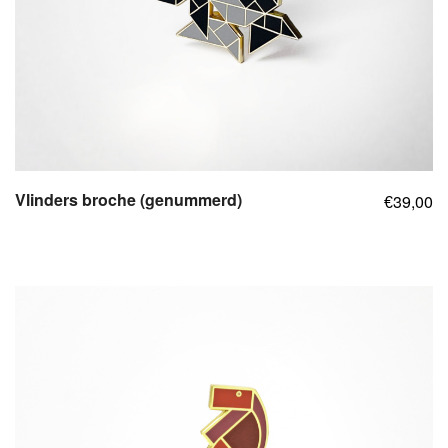
Vlinders broche (genummerd)
39,00
€
,
,