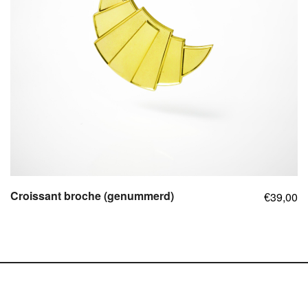
Croissant broche (genummerd)
39,00
€
,
,