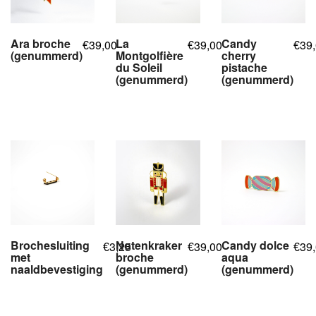
Ara broche
La
Candy
39,00
39,00
39
€
€
€
(genummerd)
Montgolfière
cherry
du Soleil
pistache
,
,
(genummerd)
(genummerd)
,
,
,
,
Brochesluiting
Notenkraker
Candy dolce
3,25
39,00
39
€
€
€
met
broche
aqua
naaldbevestiging
(genummerd)
(genummerd)
,
,
,
,