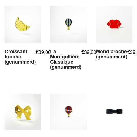
Croissant
La
Mond broche
39,00
39,00
39
€
€
€
broche
Montgolfière
(genummerd)
(genummerd)
Classique
,
(genummerd)
,
,
,
,