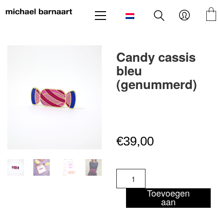
Candy cassis
bleu
(genummerd)
€
39,00
Candy
cassis
bleu
Toevoegen
aan
(genummerd)
winkelwagen
aantal