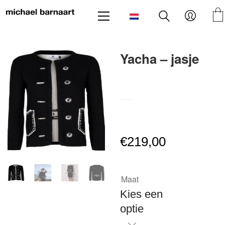
Yacha – jasje
SKU:
Classics-Yachazwart
€
219,00
Maat
Kies een
optie