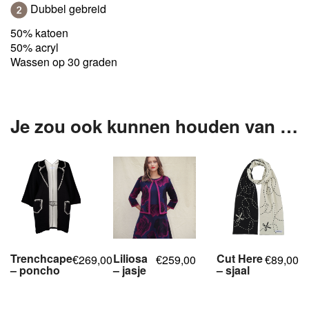
Dubbel gebreid
50% katoen
50% acryl
Wassen op 30 graden
Je zou ook kunnen houden van …
Trenchcape
Liliosa
Cut Here
269,00
259,00
89,00
€
€
€
– poncho
– jasje
– sjaal
,
,
,
,
,
,
,
,
,
,
,