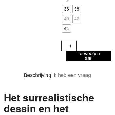
36
38
40
42
44
Yacha
-
jasje
Toevoegen
aan
aantal
winkelwagen
Beschrijving
Ik heb een vraag
Het surrealistische
dessin en het