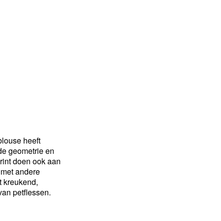
blouse heeft
rde geometrie en
print doen ook aan
n met andere
et kreukend,
an petflessen.