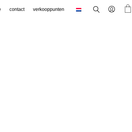
e
contact
verkooppunten
ijke
dige