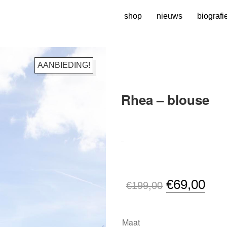
shop
nieuws
biografi
AANBIEDING!
Rhea – blouse
SKU:
N/B
Oorspronkel
Hui
€
69,00
€
199,00
prijs
prijs
was:
is:
Maat