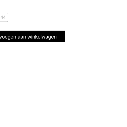
,00.
44
voegen aan winkelwagen