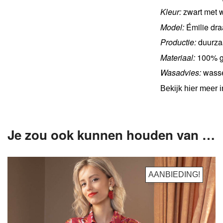
Kleur:
zwart met w
Model:
Émilie dra
Productie:
duurza
Materiaal:
100% ge
Wasadvies:
wasse
Bekijk hier meer 
Je zou ook kunnen houden van …
AANBIEDING!