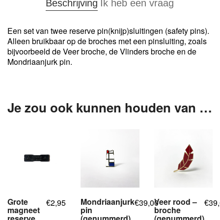
Beschrijving
Ik heb een vraag
Een set van twee reserve pin(knijp)sluitingen (safety pins).
Alleen bruikbaar op de broches met een pinsluiting, zoals
bijvoorbeeld de Veer broche, de Vlinders broche en de
Mondriaanjurk pin.
Je zou ook kunnen houden van …
Grote
Mondriaanjurk
Veer rood –
2,95
39,00
39
€
€
€
magneet
pin
broche
reserve
(genummerd)
(genummerd)