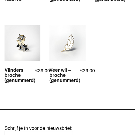
,
,
,
,
Vlinders
Veer wit –
39,00
39,00
€
€
broche
broche
(genummerd)
(genummerd)
,
,
,
,
Schrijf je in voor de nieuwsbrief: