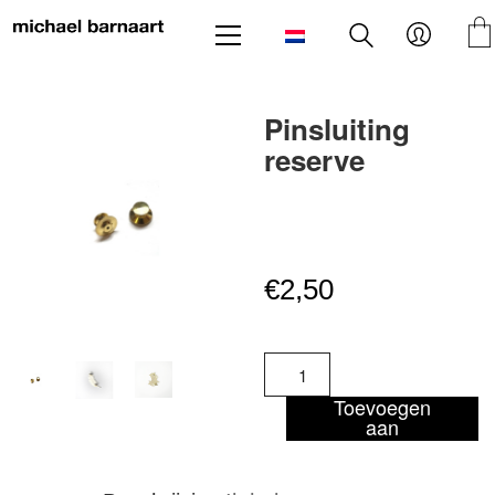
Pinsluiting
reserve
€
2,50
Pinsluiting
reserve
aantal
Toevoegen
aan
winkelwagen