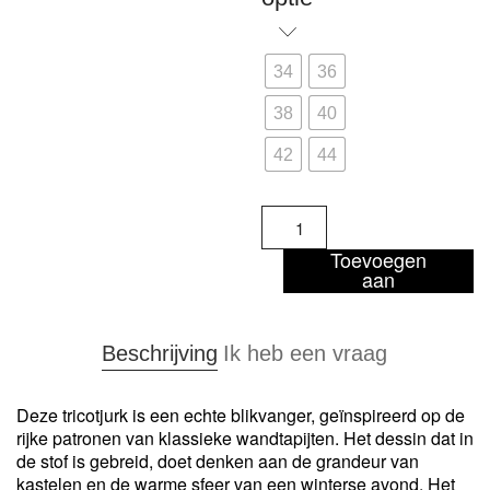
34
36
38
40
42
44
Juliette
-
klokjurk
Toevoegen
aan
aantal
winkelwagen
Beschrijving
Ik heb een vraag
Deze tricotjurk is een echte blikvanger, geïnspireerd op de
rijke patronen van klassieke wandtapijten. Het dessin dat in
de stof is gebreid, doet denken aan de grandeur van
kastelen en de warme sfeer van een winterse avond. Het