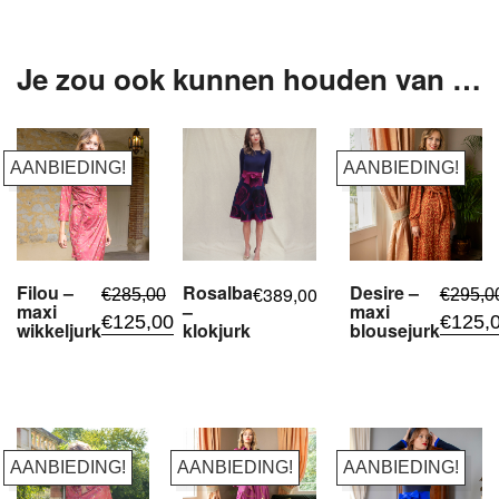
Je zou ook kunnen houden van …
AANBIEDING!
AANBIEDING!
Filou –
Rosalba
Desire –
389,00
€
285,00
€
295,0
€
maxi
–
maxi
Oorspronkelijke
Huidige
Oorspro
€
125,00
€
125,
wikkeljurk
klokjurk
blousejurk
prijs
prijs
prijs
was:
is:
was:
,
,
,
,
,
€285,00.
€125,00.
€295,00
AANBIEDING!
AANBIEDING!
AANBIEDING!