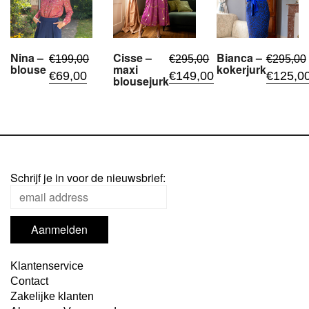
Nina –
Cisse –
Bianca –
€
199,00
€
295,00
€
295,00
blouse
maxi
kokerjurk
Oorspronkelijke
Huidige
Oorspronkelijke
Huidige
Oorspronk
€
69,00
€
149,00
€
125,0
blousejurk
prijs
prijs
prijs
prijs
prijs
was:
is:
was:
is:
was:
€199,00.
€69,00.
€295,00.
€149,00.
€295,00.
Schrijf je in voor de nieuwsbrief:
Klantenservice
Contact
Zakelijke klanten