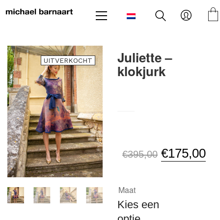
Juliette –
UITVERKOCHT
klokjurk
SKU:
N/B
Oorspronkel
Hu
€
175,00
€
395,00
prijs
pri
was:
is:
Maat
€395,00.
€1
Kies een
optie