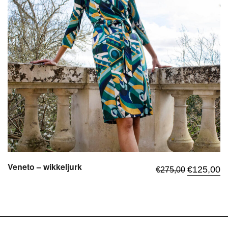
Veneto – wikkeljurk
Oorspronkel
Hu
€
125,00
€
275,00
prijs
pr
,
was:
is:
€275,00.
€1