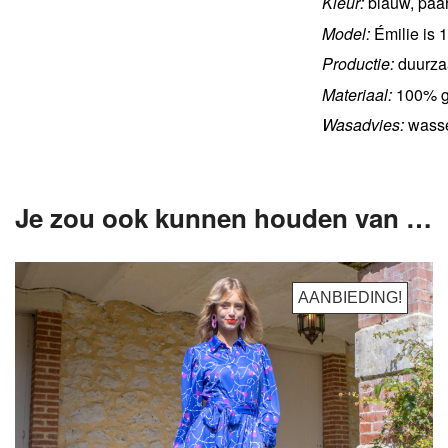
Kleur:
blauw, paars
Model:
Émilie is 
Productie:
duurza
Materiaal:
100% ge
Wasadvies:
wasse
Je zou ook kunnen houden van …
AANBIEDING!