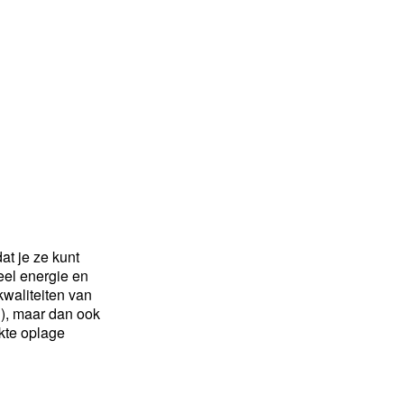
at je ze kunt
eel energie en
kwaliteiten van
d), maar dan ook
kte oplage