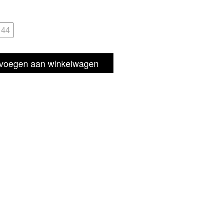
25,00.
44
voegen aan winkelwagen