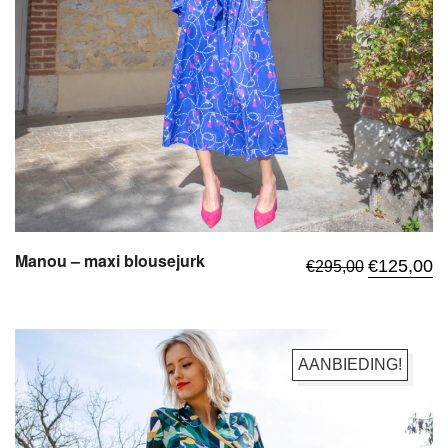
Manou – maxi blousejurk
Oorspronkel
Hu
€
125,00
€
295,00
prijs
pr
was:
is:
€295,00.
€1
AANBIEDING!