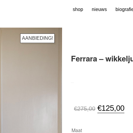
shop
nieuws
biografi
AANBIEDING!
Ferrara – wikkelj
SKU:
N/B
Oorspronkel
Hu
€
125,00
€
275,00
prijs
pri
was:
is:
Maat