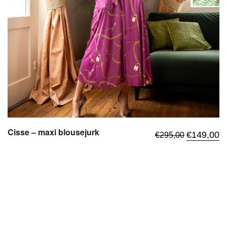
Cisse – maxi blousejurk
ijke
idige
Oorspronkel
Hu
€
149,00
€
295,00
ijs
prijs
pr
was:
is:
25,00.
€295,00.
€1