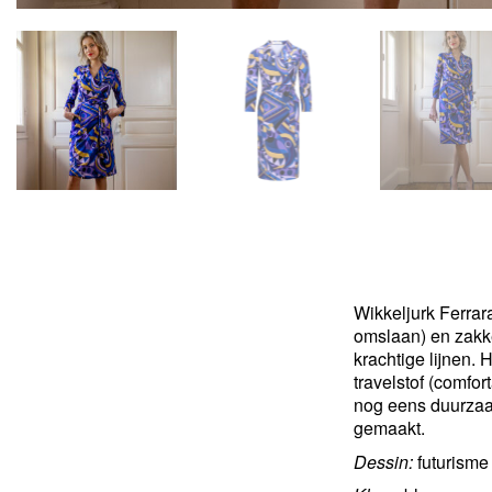
Wikkeljurk Ferrar
omslaan) en zakke
krachtige lijnen. 
travelstof (comfo
nog eens duurzaa
gemaakt.
Dessin:
futurisme