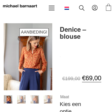
Denice –
AANBIEDING!
blouse
SKU:
N/B
Oorspronkel
Hui
€
69,00
€
199,00
prijs
prijs
was:
is:
Maat
€199,00.
€69
Kies een
optie