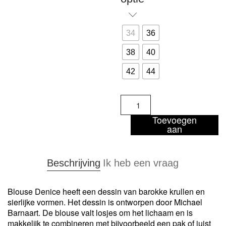
34
36
38
40
42
44
Denice
-
blouse
Toevoegen
aan
aantal
winkelwagen
Beschrijving
Ik heb een vraag
Blouse Denice heeft een dessin van barokke krullen en
sierlijke vormen. Het dessin is ontworpen door Michael
Barnaart. De blouse valt losjes om het lichaam en is
makkelijk te combineren met bijvoorbeeld een pak of juist