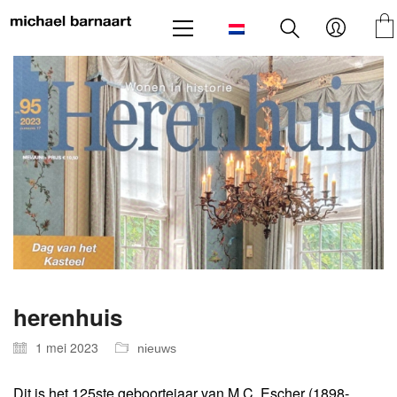
herenhuis
1 mei 2023
nieuws
Dit is het 125ste geboortejaar van M.C. Escher (1898-