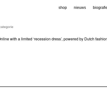
shop
nieuws
biografi
categorie
ine with a limited ‘recession dress’, powered by Dutch fashio