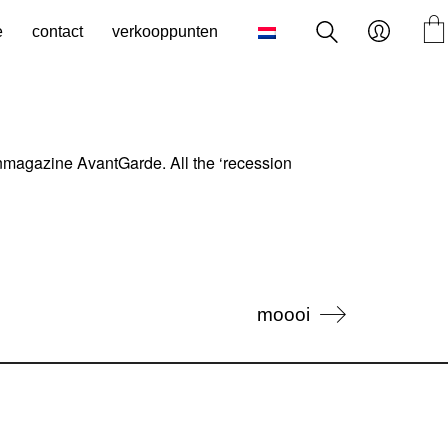
e
contact
verkooppunten
nmagazine AvantGarde. All the ‘recession
moooi