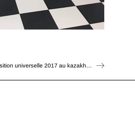
robe mondrian dans le clip « happy » de l’exposition universelle 2017 au kazakhstan