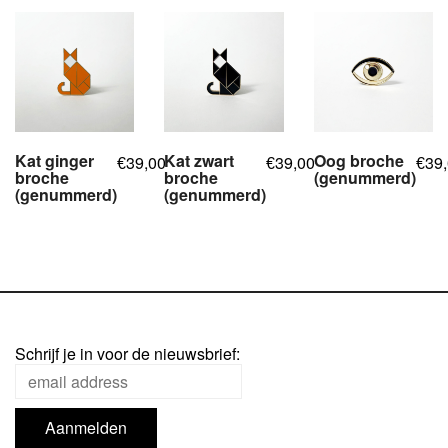
Kat ginger
Kat zwart
Oog broche
39,00
39,00
39
€
€
€
broche
broche
(genummerd)
(genummerd)
(genummerd)
,
,
,
Schrijf je in voor de nieuwsbrief: