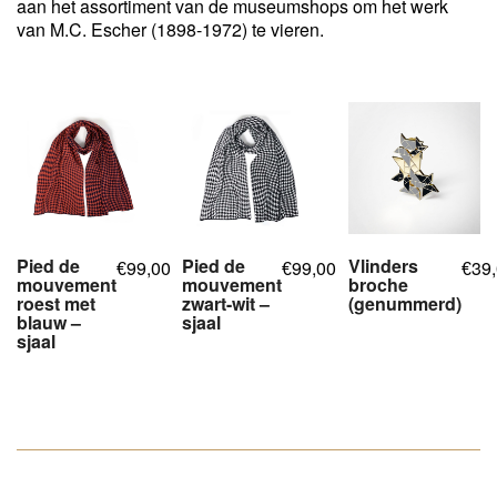
aan het assortiment van de museumshops om het werk
van M.C. Escher (1898-1972) te vieren.
Pied de
Pied de
Vlinders
99,00
99,00
39
€
€
€
mouvement
mouvement
broche
roest met
zwart-wit –
(genummerd)
blauw –
sjaal
,
,
sjaal
,
,
,
,
,
,