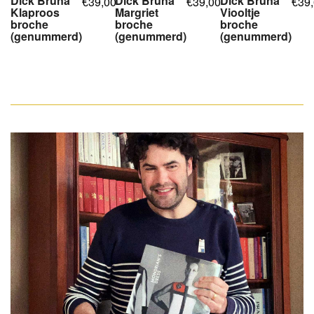
Dick Bruna
Dick Bruna
Dick Bruna
39,00
39,00
39
€
€
€
Klaproos
Margriet
Viooltje
broche
broche
broche
(genummerd)
(genummerd)
(genummerd)
,
,
,
,
,
,