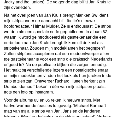
Jacky and the juniors). De volgende dag blijkt Jan Kruis te
zijn overleden.
Na het overlijden van Jan Kruis brengt Mariken Swildens
mijn strips onder de aandacht bij Libelle’s nieuwe
hoofdredacteur Hilmar Mulder. Ze is enthousiast. De strips
worden als een speciale serie gepubliceerd in album 62,
waarin ik word geïntroduceerd als gasttekenaar die een
eerbetoon aan Jan Kruis brengt. Ik kom uit de kast als
striptekenaar. Zouden mijn modeklanten het begrijpen?
Zullen stripfans accepteren dat een modeontwerper af en
toe gasttekenaar is voor een strip die praktisch Nederlands
erfgoed is? Na de publicatie blijken die zorgen onnodig.
Het raakt bij verschillende lezers een nostalgische snaar
en mijn modeklanten vinden het leuk als hun jureken in de
strip te zien zijn. Ontwerper Richard Hutten herkent zijn
Dombo ‘domoor’-beker in één van mijn strips en plaatst
trots een foto op Instagram.
Voor de albums 63 en 65 teken ik nieuwe strips. Met
hartverwarmende reacties tot gevolg: ‘Michael Barnaart
mag van mij alle strips van Jan, Jans en de kinderen
tekenen. Weer ouderwets om de strips gelachen!’ Als kers