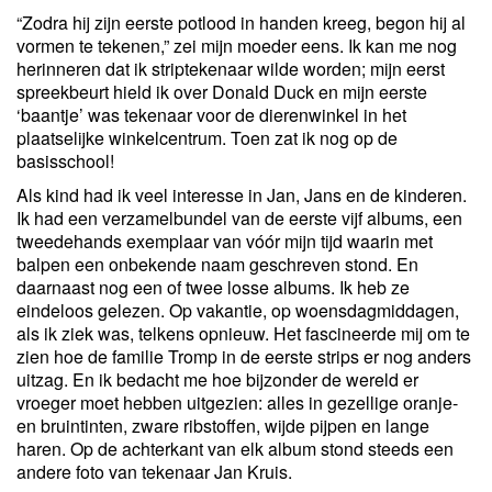
“Zodra hij zijn eerste potlood in handen kreeg, begon hij al
vormen te tekenen,” zei mijn moeder eens. Ik kan me nog
herinneren dat ik striptekenaar wilde worden; mijn eerst
spreekbeurt hield ik over Donald Duck en mijn eerste
‘baantje’ was tekenaar voor de dierenwinkel in het
plaatselijke winkelcentrum. Toen zat ik nog op de
basisschool!
Als kind had ik veel interesse in Jan, Jans en de kinderen.
Ik had een verzamelbundel van de eerste vijf albums, een
tweedehands exemplaar van vóór mijn tijd waarin met
balpen een onbekende naam geschreven stond. En
daarnaast nog een of twee losse albums. Ik heb ze
eindeloos gelezen. Op vakantie, op woensdagmiddagen,
als ik ziek was, telkens opnieuw. Het fascineerde mij om te
zien hoe de familie Tromp in de eerste strips er nog anders
uitzag. En ik bedacht me hoe bijzonder de wereld er
vroeger moet hebben uitgezien: alles in gezellige oranje-
en bruintinten, zware ribstoffen, wijde pijpen en lange
haren. Op de achterkant van elk album stond steeds een
andere foto van tekenaar Jan Kruis.