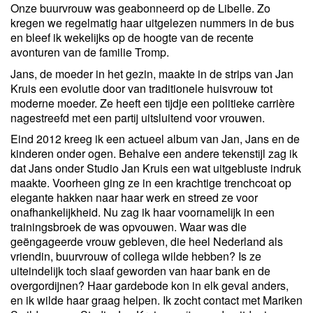
Onze buurvrouw was geabonneerd op de Libelle. Zo
kregen we regelmatig haar uitgelezen nummers in de bus
en bleef ik wekelijks op de hoogte van de recente
avonturen van de familie Tromp.
Jans, de moeder in het gezin, maakte in de strips van Jan
Kruis een evolutie door van traditionele huisvrouw tot
moderne moeder. Ze heeft een tijdje een politieke carrière
nagestreefd met een partij uitsluitend voor vrouwen.
Eind 2012 kreeg ik een actueel album van Jan, Jans en de
kinderen onder ogen. Behalve een andere tekenstijl zag ik
dat Jans onder Studio Jan Kruis een wat uitgebluste indruk
maakte. Voorheen ging ze in een krachtige trenchcoat op
elegante hakken naar haar werk en streed ze voor
onafhankelijkheid. Nu zag ik haar voornamelijk in een
trainingsbroek de was opvouwen. Waar was die
geëngageerde vrouw gebleven, die heel Nederland als
vriendin, buurvrouw of collega wilde hebben? Is ze
uiteindelijk toch slaaf geworden van haar bank en de
overgordijnen? Haar gardebode kon in elk geval anders,
en ik wilde haar graag helpen. Ik zocht contact met Mariken