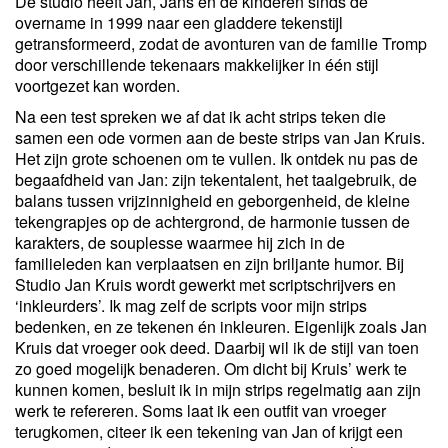
De studio heeft Jan, Jans en de kinderen sinds de
overname in 1999 naar een gladdere tekenstijl
getransformeerd, zodat de avonturen van de familie Tromp
door verschillende tekenaars makkelijker in één stijl
voortgezet kan worden.
Na een test spreken we af dat ik acht strips teken die
samen een ode vormen aan de beste strips van Jan Kruis.
Het zijn grote schoenen om te vullen. Ik ontdek nu pas de
begaafdheid van Jan: zijn tekentalent, het taalgebruik, de
balans tussen vrijzinnigheid en geborgenheid, de kleine
tekengrapjes op de achtergrond, de harmonie tussen de
karakters, de souplesse waarmee hij zich in de
familieleden kan verplaatsen en zijn briljante humor. Bij
Studio Jan Kruis wordt gewerkt met scriptschrijvers en
‘inkleurders’. Ik mag zelf de scripts voor mijn strips
bedenken, en ze tekenen én inkleuren. Eigenlijk zoals Jan
Kruis dat vroeger ook deed. Daarbij wil ik de stijl van toen
zo goed mogelijk benaderen. Om dicht bij Kruis’ werk te
kunnen komen, besluit ik in mijn strips regelmatig aan zijn
werk te refereren. Soms laat ik een outfit van vroeger
terugkomen, citeer ik een tekening van Jan of krijgt een